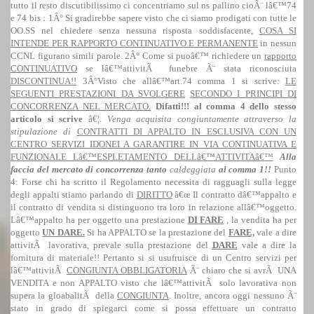
tutto il resto discutibilissimo ci concentriamo sul ns pallino cioÃ¨ lâ€™74
e 74 bis :
1Â°
Si gradirebbe sapere visto che ci siamo prodigati con tutte le
OO.SS nel chiedere senza nessuna risposta soddisfacente,
COSA SI
INTENDE PER RAPPORTO CONTINUATIVO E PERMANENTE
in nessun
CCNL figurano simili parole
. 2
Â° Come si puoâ€™ richiedere un
rapporto
CONTINUATIVO
se lâ€™attivitÃ funebre Ã¨ stata riconosciuta
DISCONTINUA!!
3
Â°Visto che allâ€™art.74 comma 1 si scrive:
LE
SEGUENTI PRESTAZIONI DA SVOLGERE
SECONDO I PRINCIPI DI
CONCORRENZA NEL MERCATO.
Difatti!!! al comma 4 dello stesso
articolo si scrive
â€¦.
Venga acquisita congiuntamente attraverso la
stipulazione di
CONTRATTI DI APPALTO IN ESCLUSIVA CON UN
CENTRO SERVIZI IDONEI A GARANTIRE IN VIA CONTINUATIVA E
FUNZIONALE Lâ€™ESPLETAMENTO DELLâ€™ATTIVITAâ€™
Alla
faccia del mercato di concorrenza tanto
caldeggiata
al comma 1!!
Punto
4:
Forse chi ha scritto il Regolamento necessita di ragguagli sulla legge
degli appalti stiamo parlando di
DIRITTO
â€œ Il contratto dâ€™appalto e
il contratto di vendita si distinguono tra loro in relazione allâ€™oggetto.
Lâ€™appalto ha per oggetto una prestazione
DI FARE
, la vendita ha per
oggetto
UN DARE.
Si ha APPALTO se la prestazione del
FARE,
vale a dire
attivitÃ lavorativa, prevale sulla prestazione del
DARE
vale a dire la
fornitura di materiale!! Pertanto si si usufruisce di un Centro servizi per
lâ€™attivitÃ
CONGIUNTA OBBLIGATORIA
Ã¨ chiaro che si avrÃ UNA
VENDITA e non APPALTO visto che lâ€™attivitÃ solo lavorativa non
supera la gloabalitÃ della
CONGIUNTA
. Inoltre, ancora oggi nessuno Ã¨
stato in grado di spiegarci come si possa effettuare un contratto