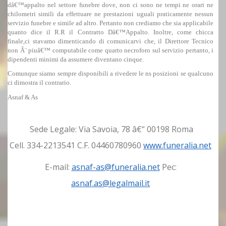
dâ€™appalto nel settore funebre dove, non ci sono ne tempi ne orari ne
chilometri simili da effettuare ne prestazioni uguali praticamente nessun
servizio funebre e simile ad altro. Pertanto non crediamo che sia applicabile
quanto dice il R.R il Contratto Dâ€™Appalto. Inoltre, come chicca
finale,ci stavamo dimenticando di comunicarvi che, il Direttore Tecnico
non Ã¨ piuâ€™ computabile come quarto necroforo sul servizio pertanto, i
dipendenti minimi da assumere diventano cinque.
Comunque siamo sempre disponibili a rivedere le ns posizioni se qualcuno
ci dimostra il contrario.
Asnaf & As
Sede Legale: Via Savoia, 78 â€“ 00198 Roma
Cell. 334-2213541 C.F. 04460780960
www.funeralia.net
E-mail:
asnaf-as@funeralia.net
Pec:
asnaf.as@legalmail.it