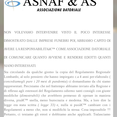
NON VOLEVAMO INTERVENIRE VISTO IL POCO INTERESSE
DIMOSTRATO DALLE IMPRESE FUNEBRI POI, ABBIAMO CAPITO DI
AVERE LA RESPONSABILITAâ€™ COME ASSOCIAZIONE DATORIALE
DI COMUNICARE QUANTO AVVIENE E RENDERE EDOTTI QUANTI
SIANO INTERESSATI.
Sta circolando da qualche giorno la copia del Regolamento Regionale
Lombardo, al solo pensiero che hanno impiegato c.a 4 anni per elaboralo (
concediamogli pure i
20 mesi di pandemia
) ci domandiamo da chi siamo
rappresentati. Precisiamo che nel frattempo abbiamo inviato alla Regione e
di riflesso agli estensori del Regolamento odierno tanti consigli con giuste
modifiche (
dimostrabili)
che avrebbero permesso di operare in maniera
diversa, piuâ€™ snella, meno burocrazia e moderna. Ma, a loro dire la
legge era stata scritta
( legge 33)
e, nulla si puoâ€™ cambiare con i
Regolamenti a meno che, non si modifichi la stessa. Cosa impossibile !!!
Pertanto, ci teniamo gli errori e dobbiamo anche applicarli. Tralasciamo