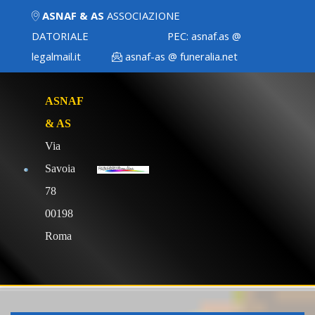
ASNAF & AS
ASSOCIAZIONE
DATORIALE
PEC:
asnaf.as @
legalmail.it
asnaf-as @ funeralia.net
ASNAF
& AS
Via
Savoia
78
00198
Roma