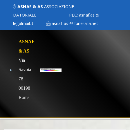
ASNAF & AS
ASSOCIAZIONE
DATORIALE
PEC:
asnaf.as @
legalmail.it
asnaf-as @ funeralia.net
ASNAF
& AS
Via
Savoia
78
00198
Roma